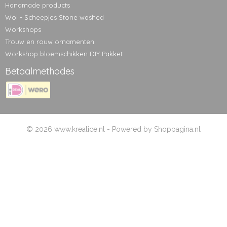
Handmade products
Wol - Scheepjes Stone washed
Workshops
Trouw en rouw ornamenten
Workshop bloemschikken DIY Pakket
Betaalmethodes
© 2026 www.krealice.nl - Powered by Shoppagina.nl