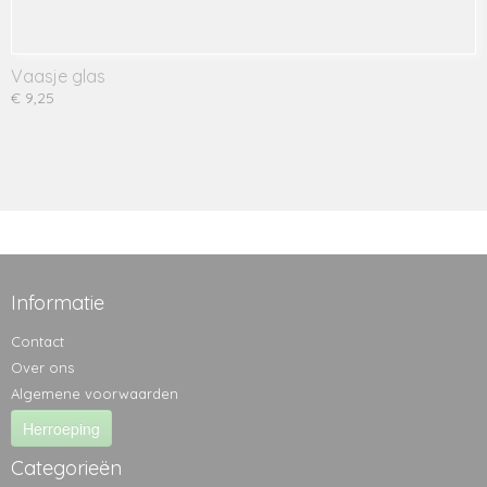
Vaasje glas
€ 9,25
Informatie
Contact
Over ons
Algemene voorwaarden
Herroeping
Categorieën