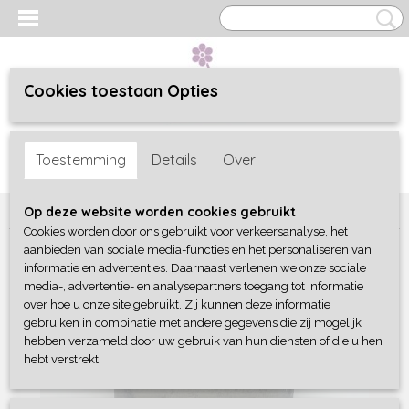
Cookies toestaan Opties
Inloggen
Registreren
UW WINKELWAGEN
Toestemming
Details
Over
Geen producten
(0)
Home
>
Woonaccessoires
>
Landelijk
>
Pot oval Old grey
Op deze website worden cookies gebruikt
Cookies worden door ons gebruikt voor verkeersanalyse, het
aanbieden van sociale media-functies en het personaliseren van
informatie en advertenties. Daarnaast verlenen we onze sociale
media-, advertentie- en analysepartners toegang tot informatie
over hoe u onze site gebruikt. Zij kunnen deze informatie
gebruiken in combinatie met andere gegevens die zij mogelijk
hebben verzameld door uw gebruik van hun diensten of die u hen
hebt verstrekt.