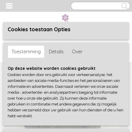
Cookies toestaan Opties
Inloggen
Registreren
UW WINKELWAGEN
Toestemming
Details
Over
Geen producten
(0)
Home
>
Woonaccessoires
>
Landelijk
>
Pot reliëf rond Old grey
Op deze website worden cookies gebruikt
Cookies worden door ons gebruikt voor verkeersanalyse, het
aanbieden van sociale media-functies en het personaliseren van
informatie en advertenties. Daarnaast verlenen we onze sociale
media-, advertentie- en analysepartners toegang tot informatie
over hoe u onze site gebruikt. Zij kunnen deze informatie
gebruiken in combinatie met andere gegevens die zij mogelijk
hebben verzameld door uw gebruik van hun diensten of die u hen
hebt verstrekt.