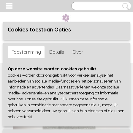
Cookies toestaan Opties
Inloggen
Registreren
UW WINKELWAGEN
Toestemming
Details
Over
Geen producten
(0)
Home
>
Woonaccessoires
>
Landelijk
>
Pot met 2 oren Old Black
Op deze website worden cookies gebruikt
White
Cookies worden door ons gebruikt voor verkeersanalyse, het
aanbieden van sociale media-functies en het personaliseren van
informatie en advertenties. Daarnaast verlenen we onze sociale
media-, advertentie- en analysepartners toegang tot informatie
over hoe u onze site gebruikt. Zij kunnen deze informatie
gebruiken in combinatie met andere gegevens die zij mogelijk
hebben verzameld door uw gebruik van hun diensten of die u hen
hebt verstrekt.