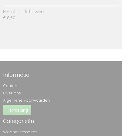
Metal back flowers L
€ 8,50
Informatie
Contact
Over ons
Algemene voorwaarden
Herroeping
Categorieën
Woonaccessoires