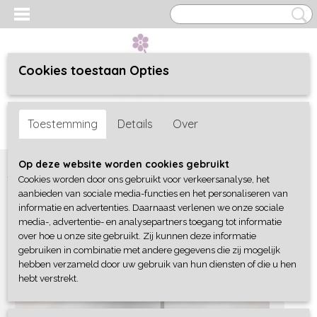
Cookies toestaan Opties
Inloggen
Registreren
UW WINKELWAGEN
Toestemming
Details
Over
Geen producten
(0)
Home
>
Woonaccessoires
>
Industrieel
>
Lamp Indu
Op deze website worden cookies gebruikt
Cookies worden door ons gebruikt voor verkeersanalyse, het
aanbieden van sociale media-functies en het personaliseren van
informatie en advertenties. Daarnaast verlenen we onze sociale
media-, advertentie- en analysepartners toegang tot informatie
over hoe u onze site gebruikt. Zij kunnen deze informatie
gebruiken in combinatie met andere gegevens die zij mogelijk
hebben verzameld door uw gebruik van hun diensten of die u hen
hebt verstrekt.