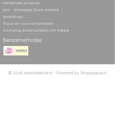
Handmade products
Wol - Scheepjes Stone washed
Workshops
Trouw en rouw ornamenten
Workshop bloemschikken DIY Pakket
Betaalmethodes
© 2026 www.krealice.nl - Powered by Shoppagina.nl