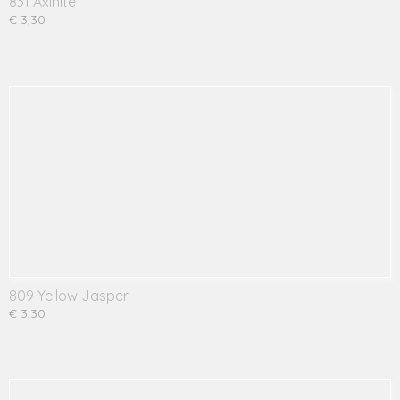
831 Axinite
€ 3,30
809 Yellow Jasper
€ 3,30