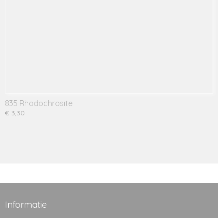
835 Rhodochrosite
€ 3,30
Informatie