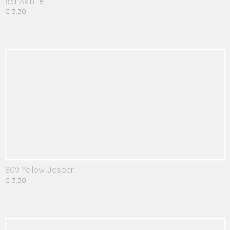
831 Axinite
€ 3,30
809 Yellow Jasper
€ 3,30