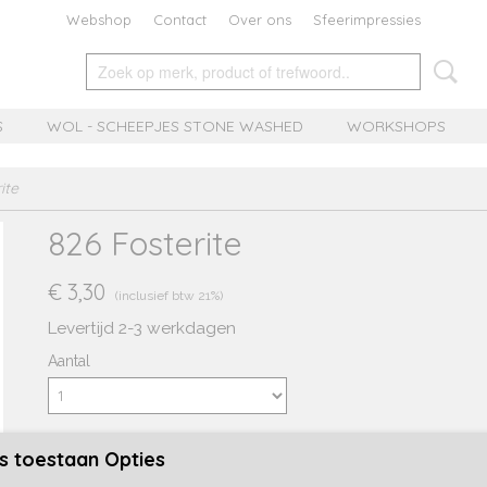
Webshop
Contact
Over ons
Sfeerimpressies
S
WOL - SCHEEPJES STONE WASHED
WORKSHOPS
ite
826 Fosterite
€ 3,30
(inclusief btw 21%)
Levertijd 2-3 werkdagen
Aantal
s toestaan Opties
IN WINKELWAGEN