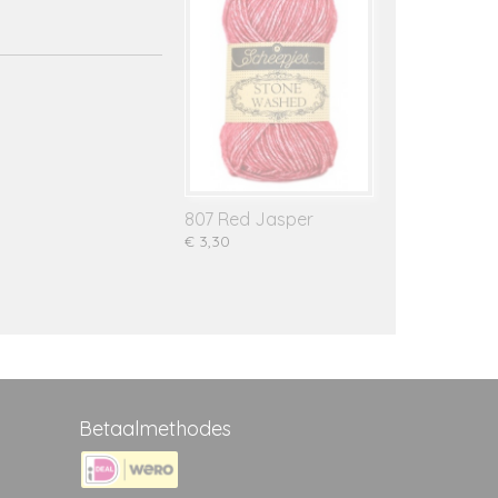
807 Red Jasper
€ 3,30
Betaalmethodes