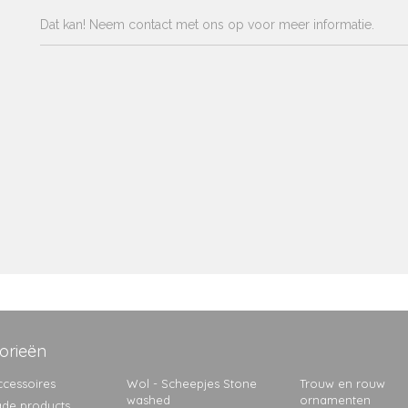
Dat kan! Neem contact met ons op voor meer informatie.
orieën
cessoires
Wol - Scheepjes Stone
Trouw en rouw
washed
ornamenten
de products