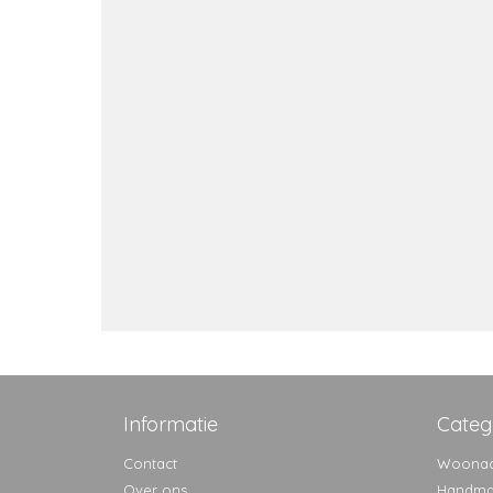
Informatie
Categ
Contact
Woonac
Over ons
Handma