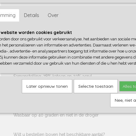
Omschrijving
emming
Details
Over
Dit garen, met zijn robuuste naam, geeft alle haakprojecten een
uiterlijk en voelt heerlijk zacht aan.
 website worden cookies gebruikt
orden door ons gebruikt voor verkeersanalyse, het aanbieden van sociale m
Vandaar dat onder andere een aantal lappenpoppen en babyslo
n het personaliseren van informatie en advertenties. Daarnaast verlenen we
gehaakt met dit prachtige garen.
dia-, advertentie- en analysepartners toegang tot informatie over hoe u onze
Zij kunnen deze informatie gebruiken in combinatie met andere gegevens di
hebben verzameld door uw gebruik van hun diensten of die u hen hebt verst
Specificaties
Samenstelling: 78% katoen en 22% acryl
Pendikte: 3 - 3,5
Later opnieuw tonen
Selectie toestaan
Alles 
Gewicht bol: 50 gram
Nee, niet 
Looplengte: 130 meter
Wasbaar op 40 graden en niet in de droger
Wilt u bestellen boven het beschikbare aantal?