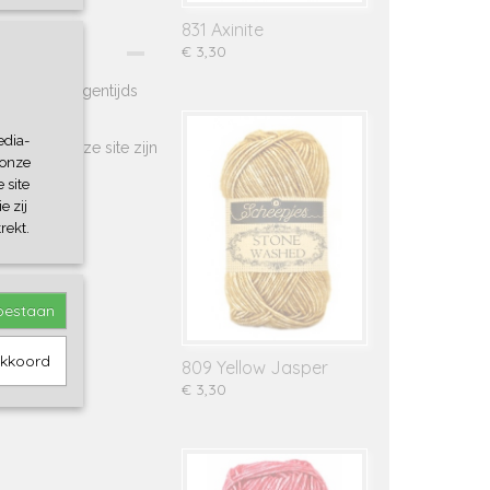
831 Axinite
€ 3,30
 stoer en eigentijds
edia-
fjes op deze site zijn
 onze
 site
e zij
rekt.
toestaan
akkoord
809 Yellow Jasper
€ 3,30