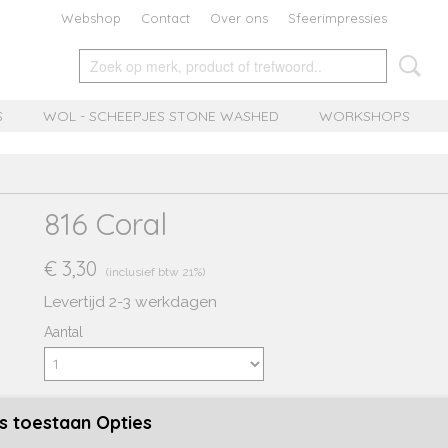
Webshop
Contact
Over ons
Sfeerimpressies
S
WOL - SCHEEPJES STONE WASHED
WORKSHOPS
816 Coral
€ 3,30
(inclusief btw 21%)
Levertijd 2-3 werkdagen
Aantal
s toestaan Opties
IN WINKELWAGEN