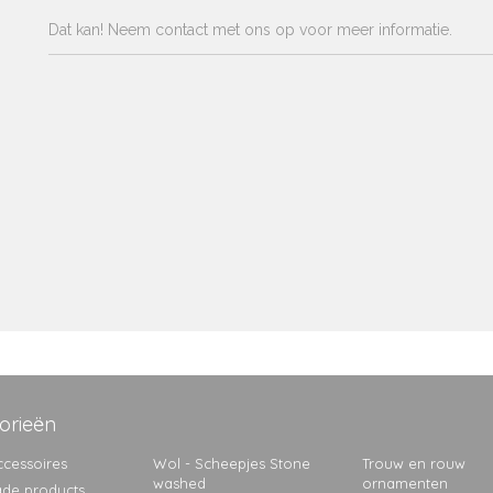
Dat kan! Neem contact met ons op voor meer informatie.
orieën
cessoires
Wol - Scheepjes Stone
Trouw en rouw
washed
ornamenten
de products