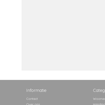
Informatie
Categ
Contact
Woonac
Over ons
Handma