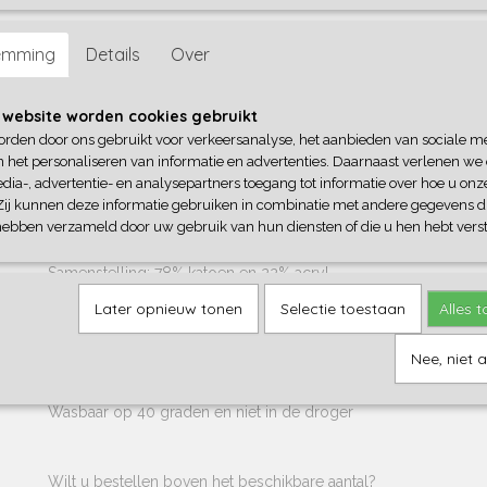
Omschrijving
emming
Details
Over
Dit garen, met zijn robuuste naam, geeft alle haakprojecten een
uiterlijk en voelt heerlijk zacht aan.
 website worden cookies gebruikt
orden door ons gebruikt voor verkeersanalyse, het aanbieden van sociale m
Vandaar dat onder andere een aantal lappenpoppen en babyslo
n het personaliseren van informatie en advertenties. Daarnaast verlenen we
gehaakt met dit prachtige garen.
dia-, advertentie- en analysepartners toegang tot informatie over hoe u onze
Zij kunnen deze informatie gebruiken in combinatie met andere gegevens di
hebben verzameld door uw gebruik van hun diensten of die u hen hebt verst
Specificaties
Samenstelling: 78% katoen en 22% acryl
Pendikte: 3 - 3,5
Later opnieuw tonen
Selectie toestaan
Alles 
Gewicht bol: 50 gram
Nee, niet 
Looplengte: 130 meter
Wasbaar op 40 graden en niet in de droger
Wilt u bestellen boven het beschikbare aantal?