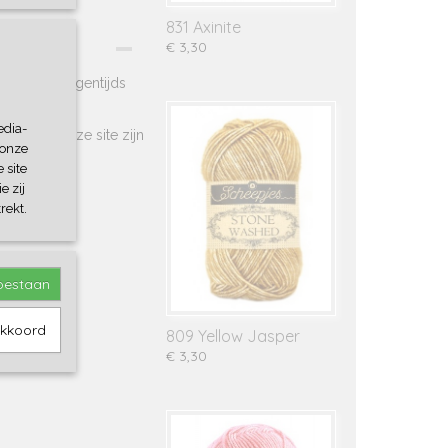
831 Axinite
€ 3,30
 stoer en eigentijds
edia-
fjes op deze site zijn
 onze
 site
e zij
rekt.
toestaan
akkoord
809 Yellow Jasper
€ 3,30