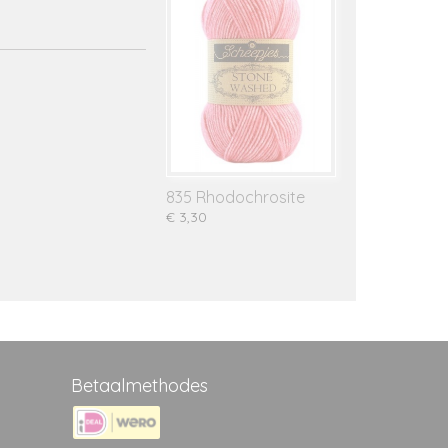
835 Rhodochrosite
€ 3,30
Betaalmethodes